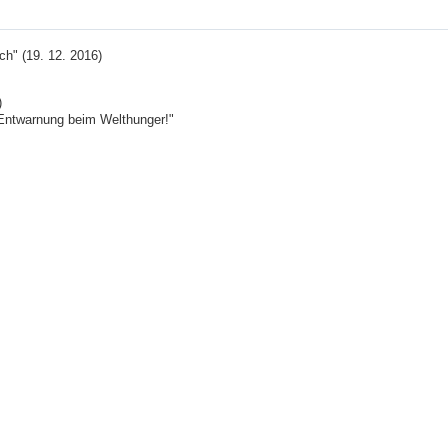
h" (19. 12. 2016)
)
 Entwarnung beim Welthunger!"