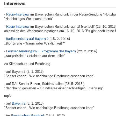
Interviews
-
Radio-Interview
im Bayerischen Rundfunk in der Radio-Sendung "Notizbuc
"Nachhaltiges Weihnachtsmenü"
-
Radio-Interview
im Bayerischen Rundfunk auf „B 5 aktuell“ (16. 10. 2016
anlässlich des Welternährungstages am 16. 10. 2016 "Es gibt noch keine
-
Radiosendung auf Bayern 2
(18. 2. 2016)
„Bio für alle – Traum oder Wirklichkeit?“
-
Fernsehsendung im 3. Programm des Bayern
(
22. 2. 2016)
„Aufgetischt – Gefahren auf dem Teller“
zu Klimaschutz und Ernährung
- auf Bayern 2 (3. 1. 2013)
"Besser essen - Wie nachhaltige Ernährung aussehen kann"
- auf RAI Sender Bozen, Südtirol/Italien (23. 5. 2013 )
"Nachhaltig genießen – Grundsätze einer nachhaltigen Ernährung“
mp3:
- auf
Bayern 2
(3. 1. 2013)
"Besser essen - Wie nachhaltige Ernährung aussehen kann"
- im
Bayerischen Rundfunk
(15. 6. 2012)