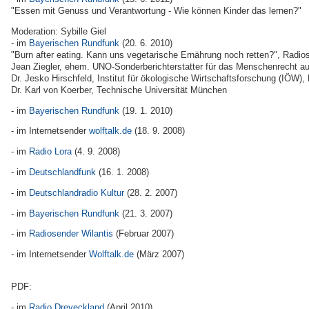
"Essen mit Genuss und Verantwortung - Wie können Kinder das lernen?"
Moderation: Sybille Giel
- im
Bayerischen Rundfunk
(20. 6. 2010)
"Burn after eating. Kann uns vegetarische Ernährung noch retten?", Rad
Jean Ziegler, ehem. UNO-Sonderberichterstatter für das Menschenrecht a
Dr. Jesko Hirschfeld, Institut für ökologische Wirtschaftsforschung (IÖW), 
Dr. Karl von Koerber, Technische Universität München
- im
Bayerischen Rundfunk
(19. 1. 2010)
- im Internetsender
wolftalk.de
(18. 9. 2008)
- im
Radio Lora
(4. 9. 2008)
- im
Deutschlandfunk
(16. 1. 2008)
- im
Deutschlandradio Kultur
(28. 2. 2007)
- im
Bayerischen Rundfunk
(21. 3. 2007)
- im
Radiosender Wilantis
(Februar 2007)
- im Internetsender
Wolftalk.de
(März 2007)
PDF:
- im
Radio Dreyeckland
(April 2010)